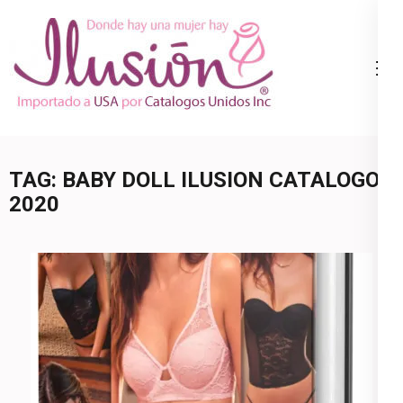
Skip
to
content
Catalogo
Ropa Interior
(Press
Ilusion
por Catalogo |
Enter)
Precios de
Mayoreo | 🇺🇸
TAG:
BABY DOLL ILUSION CATALOGO
800.825.9452
2020