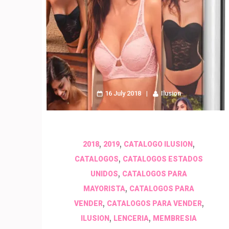
16 July 2018
Ilusion
,
,
,
2018
2019
CATALOGO ILUSION
,
CATALOGOS
CATALOGOS ESTADOS
,
UNIDOS
CATALOGOS PARA
,
MAYORISTA
CATALOGOS PARA
,
,
VENDER
CATALOGOS PARA VENDER
,
,
ILUSION
LENCERIA
MEMBRESIA