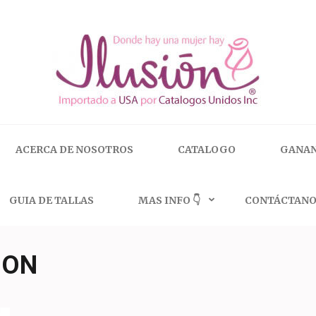
 | 🇺🇸 800.825.9452
ACERCA DE NOSOTROS
CATALOGO
GANAN
GUIA DE TALLAS
MAS INFO 👇
CONTÁCTANO
ION