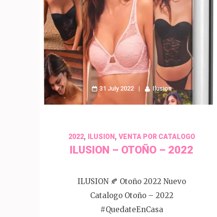
31 July 2022
Ilusion
,
,
2022
ILUSION
VENTA POR CATALOGO
ILUSION – OTOÑO – 2022
ILUSION 🍂 Otoño 2022 Nuevo
Catalogo Otoño – 2022
#QuedateEnCasa