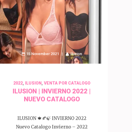
15 November 2021
Ilusion
,
,
2022
ILUSION
VENTA POR CATALOGO
ILUSION | INVIERNO 2022 |
NUEVO CATALOGO
ILUSION 🍁🍂🍃 INVIERNO 2022
Nuevo Catalogo Invierno – 2022