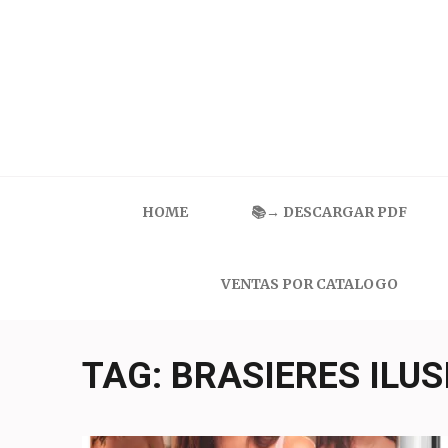
Skip
to
content
(Press
Enter)
Catalogo Ilusion
Ropa Interior por Catalogo | Precios de Mayoreo
HOME
📚→ DESCARGAR PDF
VENTAS POR CATALOGO
TAG:
BRASIERES ILUS