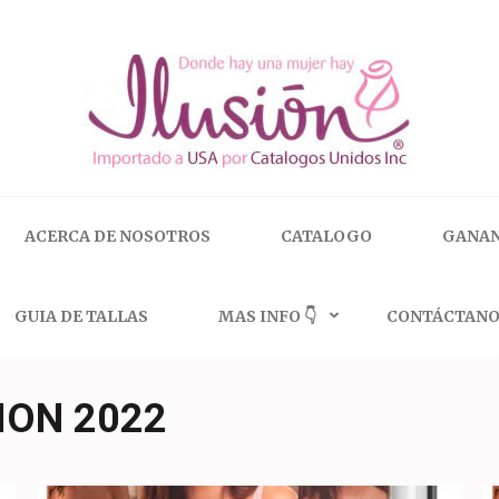
 | 🇺🇸 800.825.9452
ACERCA DE NOSOTROS
CATALOGO
GANAN
GUIA DE TALLAS
MAS INFO 👇
CONTÁCTANO
ION 2022