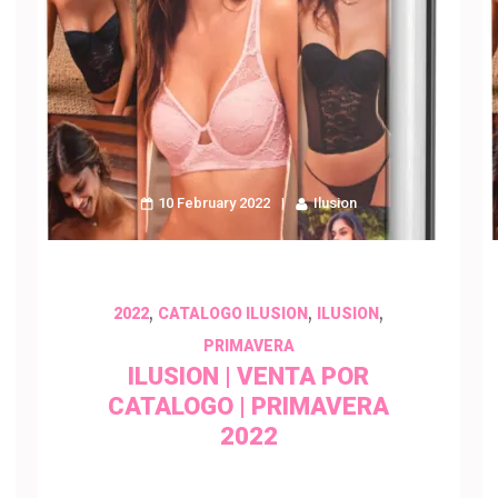
10 February 2022
Ilusion
,
,
,
2022
CATALOGO ILUSION
ILUSION
PRIMAVERA
ILUSION | VENTA POR
CATALOGO | PRIMAVERA
2022