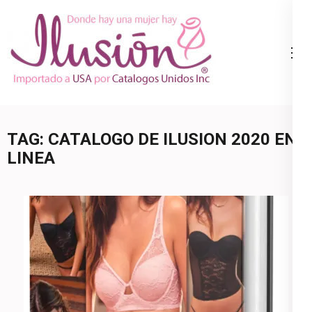
Skip
to
content
Catalogo
Ropa Interior
(Press
Ilusion
por Catalogo |
Enter)
Precios de
Mayoreo | 🇺🇸
TAG:
CATALOGO DE ILUSION 2020 EN
800.825.9452
LINEA