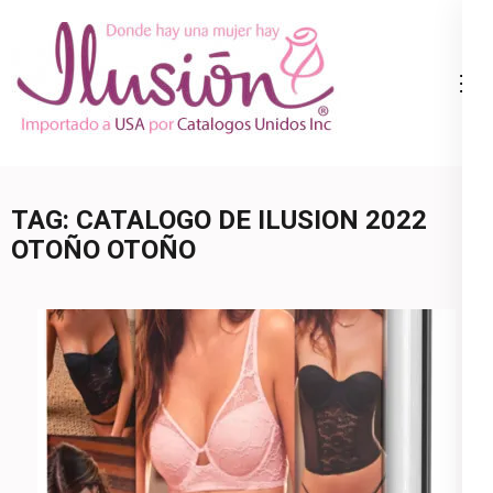
Skip
to
content
Catalogo
Ropa Interior
(Press
Ilusion
por Catalogo |
Enter)
Precios de
Mayoreo | 🇺🇸
TAG:
CATALOGO DE ILUSION 2022
800.825.9452
OTOÑO OTOÑO