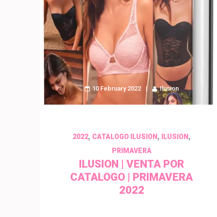
10 February 2022
Ilusion
,
,
,
2022
CATALOGO ILUSION
ILUSION
PRIMAVERA
ILUSION | VENTA POR
CATALOGO | PRIMAVERA
2022