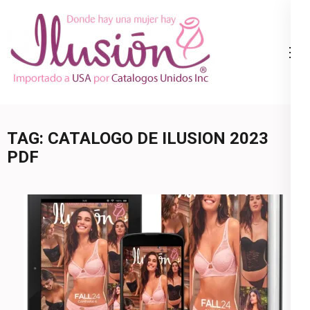
Skip
to
content
Catalogo
Ropa Interior
(Press
Ilusion
por Catalogo |
Enter)
Precios de
Mayoreo | 🇺🇸
TAG:
CATALOGO DE ILUSION 2023
800.825.9452
PDF