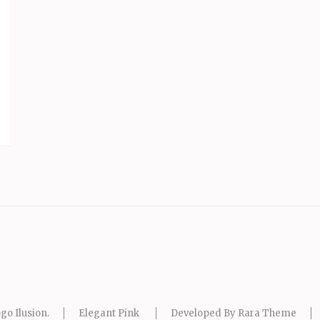
go Ilusion
.
Elegant Pink
Developed By
Rara Theme