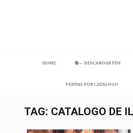
Skip
to
content
(Press
Enter)
Catalogo Ilusion
Ropa Interior por Catalogo | Precios de Mayoreo
HOME
📚→ DESCARGAR PDF
VENTAS POR CATALOGO
TAG:
CATALOGO DE IL