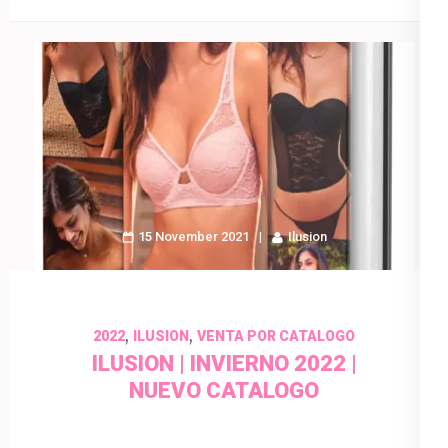
15 November 2021
Ilusion
,
,
2022
ILUSION
VENTA POR CATALOGO
ILUSION | INVIERNO 2022 |
NUEVO CATALOGO