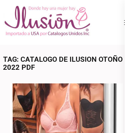
Skip
to
content
Catalogo
Ropa Interior
(Press
Ilusion
por Catalogo |
Enter)
Precios de
Mayoreo | 🇺🇸
TAG:
CATALOGO DE ILUSION OTOÑO
800.825.9452
2022 PDF