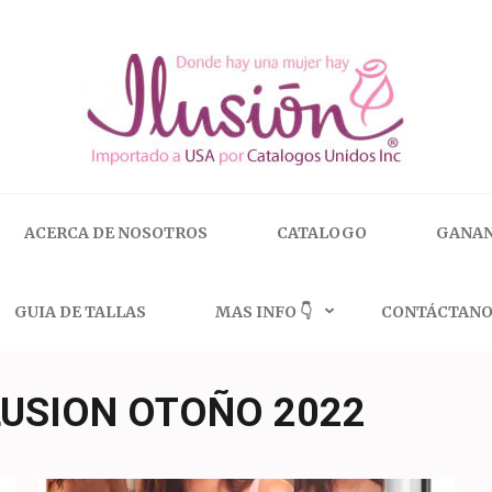
 | 🇺🇸 800.825.9452
ACERCA DE NOSOTROS
CATALOGO
GANAN
GUIA DE TALLAS
MAS INFO 👇
CONTÁCTANO
LUSION OTOÑO 2022