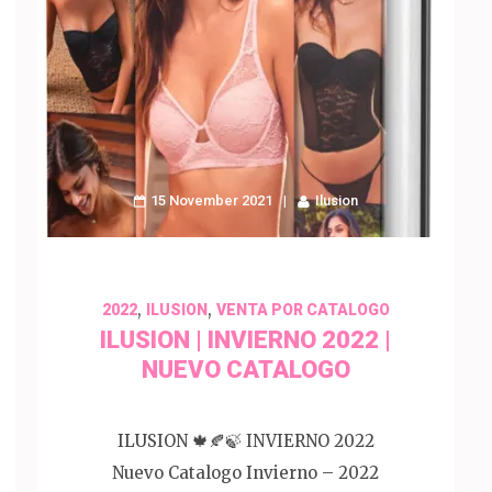
15 November 2021
Ilusion
,
,
2022
ILUSION
VENTA POR CATALOGO
ILUSION | INVIERNO 2022 |
NUEVO CATALOGO
ILUSION 🍁🍂🍃 INVIERNO 2022
Nuevo Catalogo Invierno – 2022