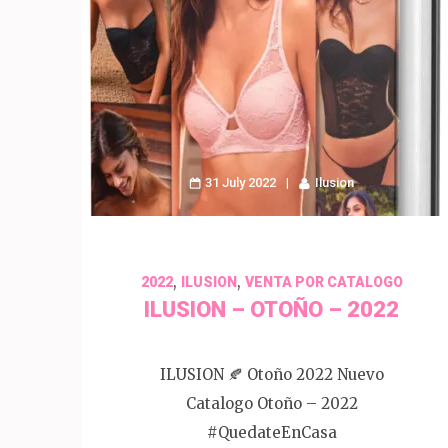
31 July 2022
Ilusion
,
,
2022
ILUSION
VENTA POR CATALOGO
ILUSION – OTOÑO – 2022
ILUSION 🍂 Otoño 2022 Nuevo
Catalogo Otoño – 2022
#QuedateEnCasa