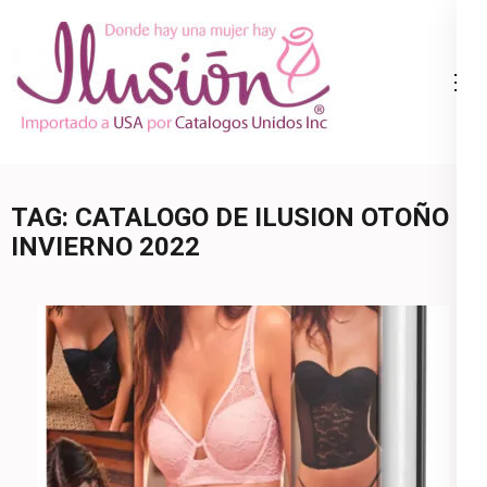
Skip
to
content
Catalogo
Ropa Interior
(Press
Ilusion
por Catalogo |
Enter)
Precios de
Mayoreo | 🇺🇸
TAG:
CATALOGO DE ILUSION OTOÑO
800.825.9452
INVIERNO 2022