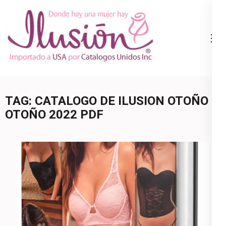
Skip
to
content
Catalogo
Ropa Interior
(Press
Ilusion
por Catalogo |
Enter)
Precios de
Mayoreo | 🇺🇸
TAG:
CATALOGO DE ILUSION OTOÑO
800.825.9452
OTOÑO 2022 PDF