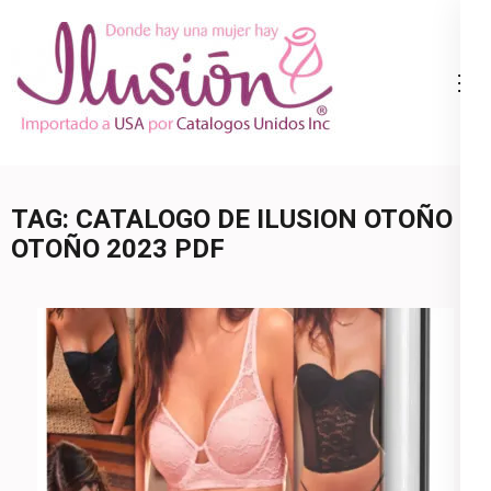
Skip
to
content
Catalogo
Ropa Interior
(Press
Ilusion
por Catalogo |
Enter)
Precios de
Mayoreo | 🇺🇸
TAG:
CATALOGO DE ILUSION OTOÑO
800.825.9452
OTOÑO 2023 PDF