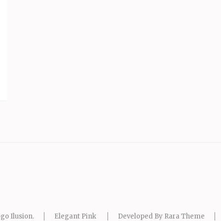
go Ilusion
.
Elegant Pink
Developed By
Rara Theme