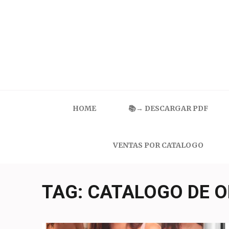
Skip
to
content
(Press
Enter)
Catalogo Ilusion
Ropa Interior por Catalogo | Precios de Mayoreo
HOME
📚→ DESCARGAR PDF
VENTAS POR CATALOGO
TAG:
CATALOGO DE O