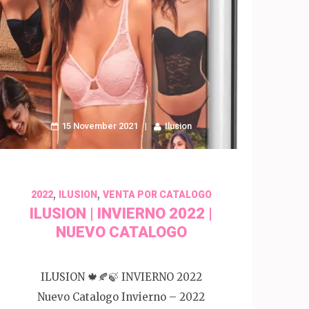
15 November 2021
Ilusion
,
,
2022
ILUSION
VENTA POR CATALOGO
ILUSION | INVIERNO 2022 |
NUEVO CATALOGO
ILUSION 🍁🍂🍃 INVIERNO 2022
Nuevo Catalogo Invierno – 2022