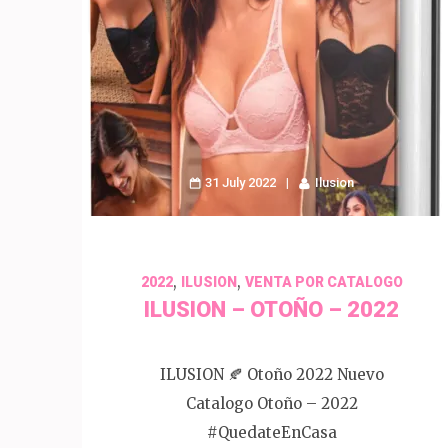
31 July 2022
Ilusion
,
,
2022
ILUSION
VENTA POR CATALOGO
ILUSION – OTOÑO – 2022
ILUSION 🍂 Otoño 2022 Nuevo
Catalogo Otoño – 2022
#QuedateEnCasa