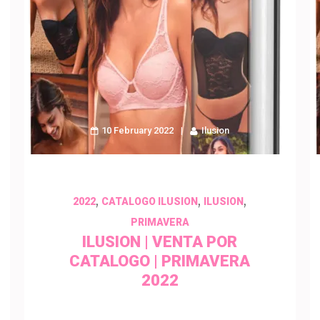
10 February 2022
Ilusion
,
,
,
2022
CATALOGO ILUSION
ILUSION
PRIMAVERA
ILUSION | VENTA POR
CATALOGO | PRIMAVERA
2022