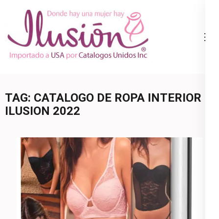
Skip
to
content
Catalogo
Ropa Interior
(Press
Ilusion
por Catalogo |
Enter)
Precios de
Mayoreo | 🇺🇸
TAG:
CATALOGO DE ROPA INTERIOR
800.825.9452
ILUSION 2022