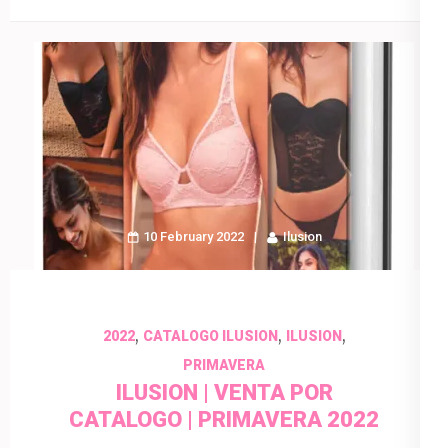
10 February 2022
Ilusion
,
,
,
2022
CATALOGO ILUSION
ILUSION
PRIMAVERA
ILUSION | VENTA POR
CATALOGO | PRIMAVERA 2022