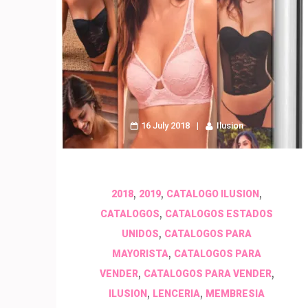
16 July 2018
Ilusion
,
,
,
2018
2019
CATALOGO ILUSION
,
CATALOGOS
CATALOGOS ESTADOS
,
UNIDOS
CATALOGOS PARA
,
MAYORISTA
CATALOGOS PARA
,
,
VENDER
CATALOGOS PARA VENDER
,
,
ILUSION
LENCERIA
MEMBRESIA