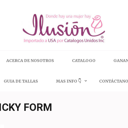
 | 🇺🇸 800.825.9452
ACERCA DE NOSOTROS
CATALOGO
GANAN
GUIA DE TALLAS
MAS INFO 👇
CONTÁCTANO
ICKY FORM