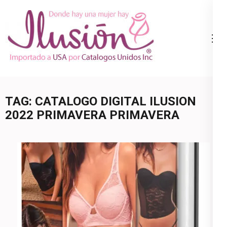
Skip
to
content
Catalogo
Ropa Interior
(Press
Ilusion
por Catalogo |
Enter)
Precios de
Mayoreo | 🇺🇸
TAG:
CATALOGO DIGITAL ILUSION
800.825.9452
2022 PRIMAVERA PRIMAVERA