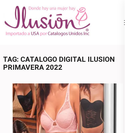
Skip
to
content
Catalogo
Ropa Interior
(Press
Ilusion
por Catalogo |
Enter)
Precios de
Mayoreo | 🇺🇸
TAG:
CATALOGO DIGITAL ILUSION
800.825.9452
PRIMAVERA 2022