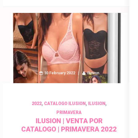
10 February 2022
Ilusion
,
,
,
2022
CATALOGO ILUSION
ILUSION
PRIMAVERA
ILUSION | VENTA POR
CATALOGO | PRIMAVERA 2022