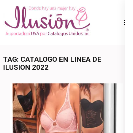
Skip
to
content
Catalogo
Ropa Interior
(Press
Ilusion
por Catalogo |
Enter)
Precios de
Mayoreo | 🇺🇸
TAG:
CATALOGO EN LINEA DE
800.825.9452
ILUSION 2022