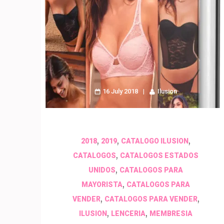
16 July 2018
Ilusion
,
,
,
2018
2019
CATALOGO ILUSION
,
CATALOGOS
CATALOGOS ESTADOS
,
UNIDOS
CATALOGOS PARA
,
MAYORISTA
CATALOGOS PARA
,
,
VENDER
CATALOGOS PARA VENDER
,
,
ILUSION
LENCERIA
MEMBRESIA