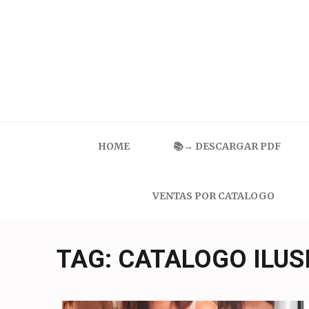
Skip
to
content
(Press
Enter)
Catalogo Ilusion
Ropa Interior por Catalogo | Precios de Mayoreo
HOME
📚→ DESCARGAR PDF
VENTAS POR CATALOGO
TAG:
CATALOGO ILUS