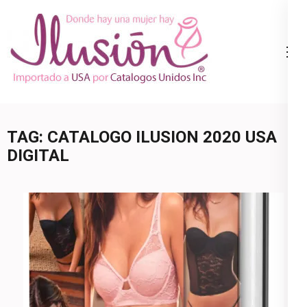
Skip
to
content
Catalogo
Ropa Interior
(Press
Ilusion
por Catalogo |
Enter)
Precios de
Mayoreo | 🇺🇸
TAG:
CATALOGO ILUSION 2020 USA
800.825.9452
DIGITAL