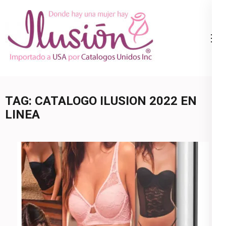
Skip
to
content
Catalogo
Ropa Interior
(Press
Ilusion
por Catalogo |
Enter)
Precios de
Mayoreo | 🇺🇸
TAG:
CATALOGO ILUSION 2022 EN
800.825.9452
LINEA