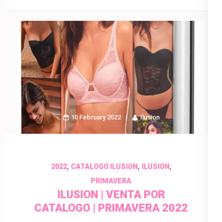
10 February 2022
Ilusion
,
,
,
2022
CATALOGO ILUSION
ILUSION
PRIMAVERA
ILUSION | VENTA POR
CATALOGO | PRIMAVERA 2022