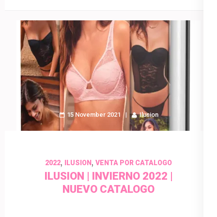
15 November 2021
Ilusion
,
,
2022
ILUSION
VENTA POR CATALOGO
ILUSION | INVIERNO 2022 |
NUEVO CATALOGO