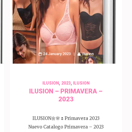
24 January 2023
Ilusion
,
,
ILUSION
2023
ILUSION
ILUSION – PRIMAVERA –
2023
ILUSION🌼🌸🌷Primavera 2023
Nuevo Catalogo Primavera – 2023