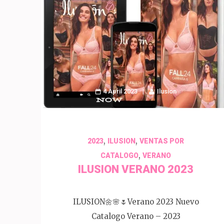
4 April 2023
Ilusion
,
,
2023
ILUSION
VENTAS POR
,
CATALOGO
VERANO
ILUSION VERANO 2023
ILUSION🌼🌸🌷Verano 2023 Nuevo
Catalogo Verano – 2023