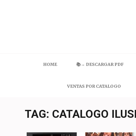
Skip
to
content
(Press
Enter)
Catalogo Ilusion
Ropa Interior por Catalogo | Precios de Mayoreo
HOME
📚→ DESCARGAR PDF
VENTAS POR CATALOGO
TAG:
CATALOGO ILUS