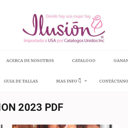
 | 🇺🇸 800.825.9452
ACERCA DE NOSOTROS
CATALOGO
GANAN
GUIA DE TALLAS
MAS INFO 👇
CONTÁCTANO
ION 2023 PDF