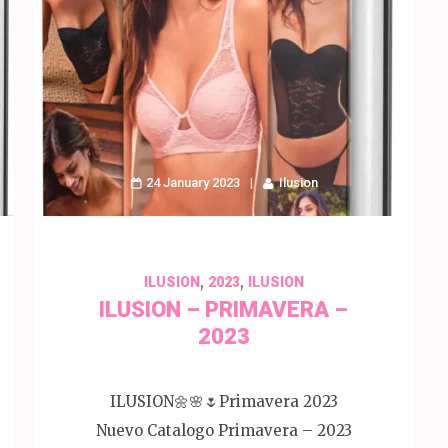
24 January 2023
Ilusion
,
,
ILUSION
2023
ILUSION
ILUSION – PRIMAVERA –
2023
ILUSION🌼🌸🌷Primavera 2023
Nuevo Catalogo Primavera – 2023