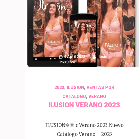
4 April 2023
Ilusion
,
,
2023
ILUSION
VENTAS POR
,
CATALOGO
VERANO
ILUSION VERANO 2023
ILUSION🌼🌸🌷Verano 2023 Nuevo
Catalogo Verano – 2023