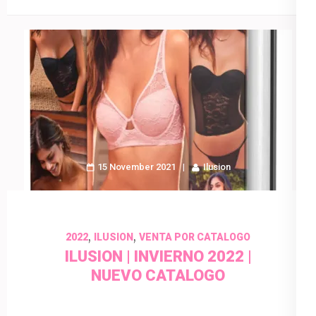
15 November 2021
Ilusion
,
,
2022
ILUSION
VENTA POR CATALOGO
ILUSION | INVIERNO 2022 |
NUEVO CATALOGO