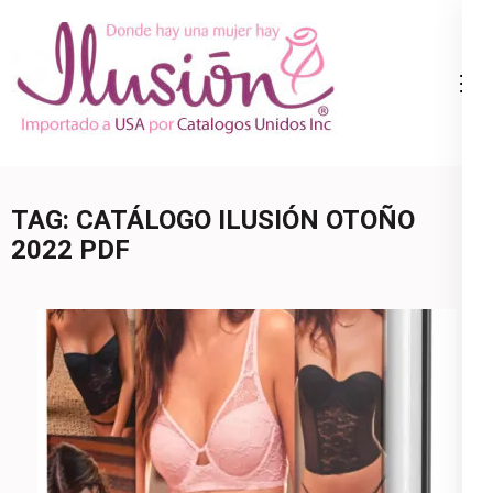
Skip
to
content
Catalogo
Ropa Interior
(Press
Ilusion
por Catalogo |
Enter)
Precios de
Mayoreo | 🇺🇸
TAG:
CATÁLOGO ILUSIÓN OTOÑO
800.825.9452
2022 PDF