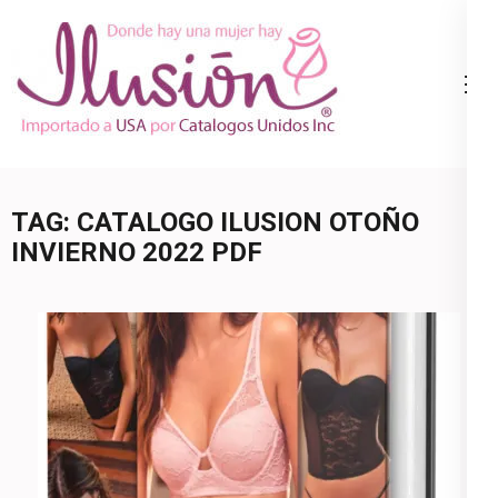
Skip
to
content
Catalogo
Ropa Interior
(Press
Ilusion
por Catalogo |
Enter)
Precios de
Mayoreo | 🇺🇸
TAG:
CATALOGO ILUSION OTOÑO
800.825.9452
INVIERNO 2022 PDF