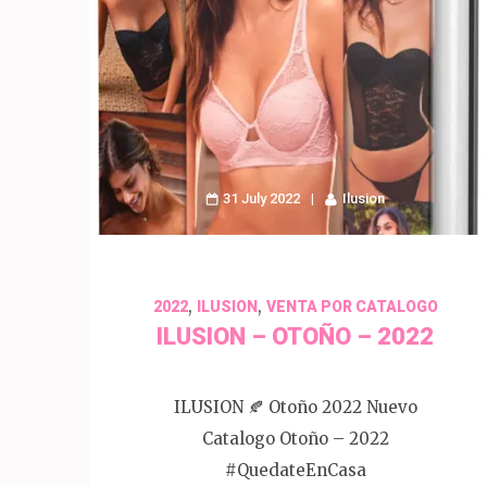
31 July 2022
Ilusion
,
,
2022
ILUSION
VENTA POR CATALOGO
ILUSION – OTOÑO – 2022
ILUSION 🍂 Otoño 2022 Nuevo
Catalogo Otoño – 2022
#QuedateEnCasa