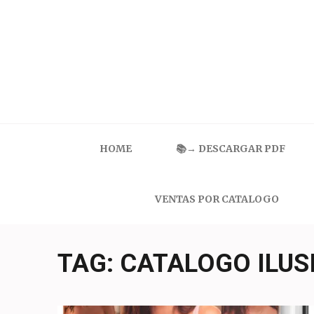
Skip
to
content
(Press
Enter)
Catalogo Ilusion
Ropa Interior por Catalogo | Precios de Mayoreo
HOME
📚→ DESCARGAR PDF
VENTAS POR CATALOGO
TAG:
CATALOGO ILUS