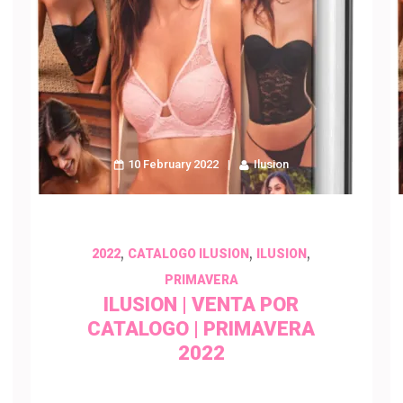
10 February 2022
Ilusion
,
,
,
2022
CATALOGO ILUSION
ILUSION
PRIMAVERA
ILUSION | VENTA POR
CATALOGO | PRIMAVERA
2022