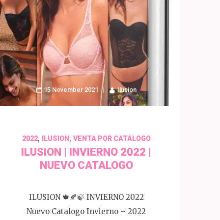
15 November 2021
Ilusion
,
,
2022
ILUSION
VENTA POR CATALOGO
ILUSION | INVIERNO 2022 |
NUEVO CATALOGO
ILUSION 🍁🍂🍃 INVIERNO 2022
Nuevo Catalogo Invierno – 2022