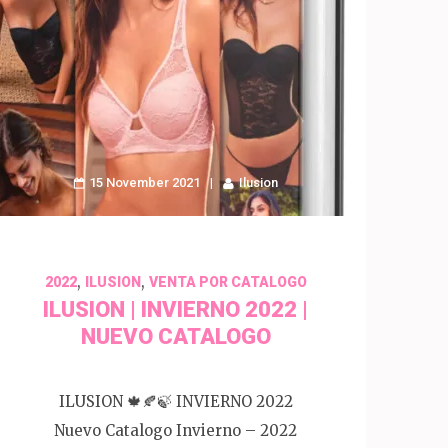
15 November 2021
Ilusion
,
,
2022
ILUSION
VENTA POR CATALOGO
ILUSION | INVIERNO 2022 |
NUEVO CATALOGO
ILUSION 🍁🍂🍃 INVIERNO 2022
Nuevo Catalogo Invierno – 2022