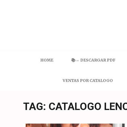
Skip
to
content
(Press
Enter)
Catalogo Ilusion
Ropa Interior por Catalogo | Precios de Mayoreo
HOME
📚→ DESCARGAR PDF
VENTAS POR CATALOGO
TAG:
CATALOGO LENC