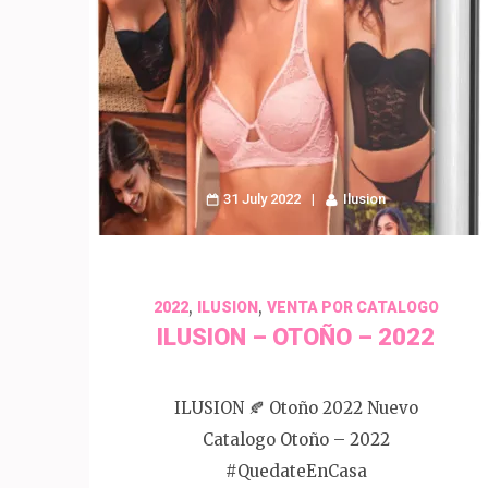
31 July 2022
Ilusion
,
,
2022
ILUSION
VENTA POR CATALOGO
ILUSION – OTOÑO – 2022
ILUSION 🍂 Otoño 2022 Nuevo
Catalogo Otoño – 2022
#QuedateEnCasa