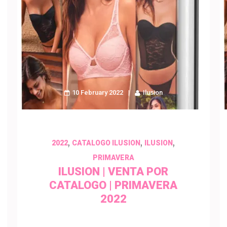
10 February 2022
Ilusion
,
,
,
2022
CATALOGO ILUSION
ILUSION
PRIMAVERA
ILUSION | VENTA POR
CATALOGO | PRIMAVERA
2022