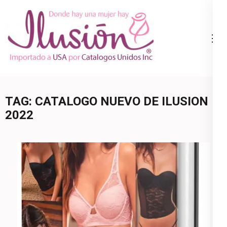
Skip
to
content
Catalogo
Ropa Interior
(Press
Ilusion
por Catalogo |
Enter)
Precios de
Mayoreo | 🇺🇸
TAG:
CATALOGO NUEVO DE ILUSION
800.825.9452
2022