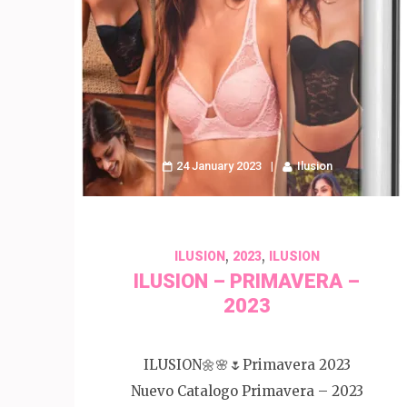
24 January 2023
Ilusion
,
,
ILUSION
2023
ILUSION
ILUSION – PRIMAVERA –
2023
ILUSION🌼🌸🌷Primavera 2023
Nuevo Catalogo Primavera – 2023