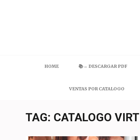
Skip
to
content
(Press
Enter)
Catalogo Ilusion
Ropa Interior por Catalogo | Precios de Mayoreo
HOME
📚→ DESCARGAR PDF
VENTAS POR CATALOGO
TAG:
CATALOGO VIRT