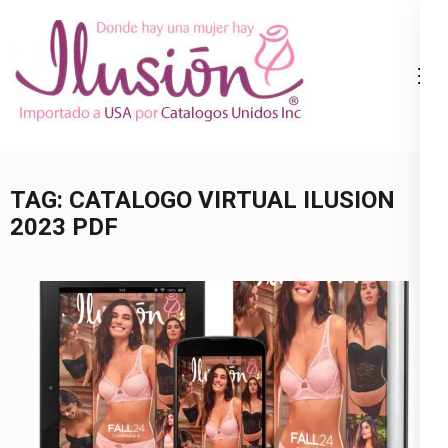
Skip
to
content
Catalogo
Ropa Interior
(Press
Ilusion
por Catalogo |
Enter)
Precios de
Mayoreo | 🇺🇸
TAG:
CATALOGO VIRTUAL ILUSION
800.825.9452
2023 PDF