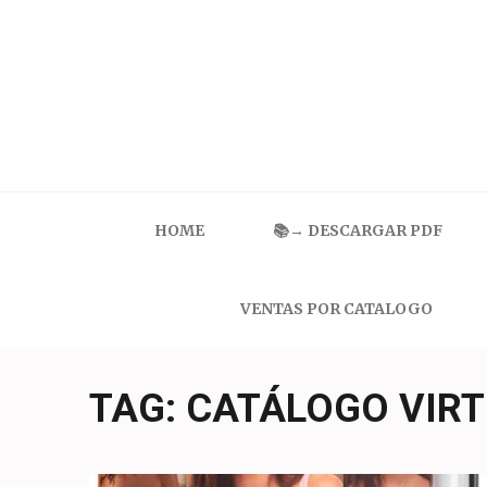
Skip
to
content
(Press
Enter)
Catalogo Ilusion
Ropa Interior por Catalogo | Precios de Mayoreo
HOME
📚→ DESCARGAR PDF
VENTAS POR CATALOGO
TAG:
CATÁLOGO VIRT