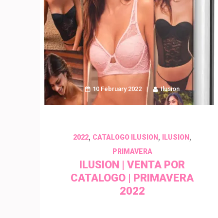
10 February 2022
Ilusion
,
,
,
2022
CATALOGO ILUSION
ILUSION
PRIMAVERA
ILUSION | VENTA POR
CATALOGO | PRIMAVERA
2022