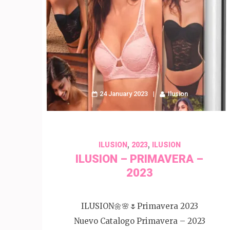
24 January 2023
Ilusion
,
,
ILUSION
2023
ILUSION
ILUSION – PRIMAVERA –
2023
ILUSION🌼🌸🌷Primavera 2023
Nuevo Catalogo Primavera – 2023