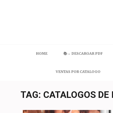
Skip
to
content
(Press
Enter)
Catalogo Ilusion
Ropa Interior por Catalogo | Precios de Mayoreo
HOME
📚→ DESCARGAR PDF
VENTAS POR CATALOGO
TAG:
CATALOGOS DE 