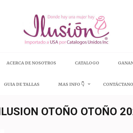
 | 🇺🇸 800.825.9452
ACERCA DE NOSOTROS
CATALOGO
GANAN
GUIA DE TALLAS
MAS INFO 👇
CONTÁCTANO
ILUSION OTOÑO OTOÑO 20