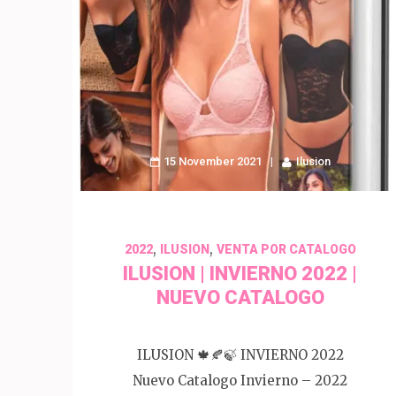
15 November 2021
Ilusion
,
,
2022
ILUSION
VENTA POR CATALOGO
ILUSION | INVIERNO 2022 |
NUEVO CATALOGO
ILUSION 🍁🍂🍃 INVIERNO 2022
Nuevo Catalogo Invierno – 2022