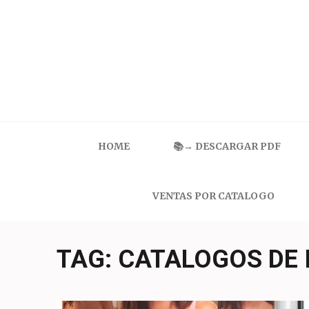
Skip
to
content
(Press
Enter)
Catalogo Ilusion
Ropa Interior por Catalogo | Precios de Mayoreo
HOME
📚→ DESCARGAR PDF
VENTAS POR CATALOGO
TAG:
CATALOGOS DE 