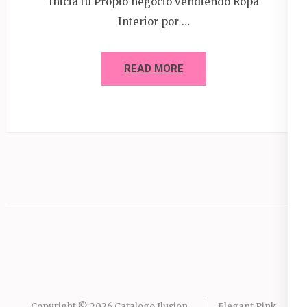
Inicia tu Propio negocio vendiendo Ropa
Interior por …
READ MORE
Copyright © 2026
Catalogo Ilusion
.
Elegant Pink