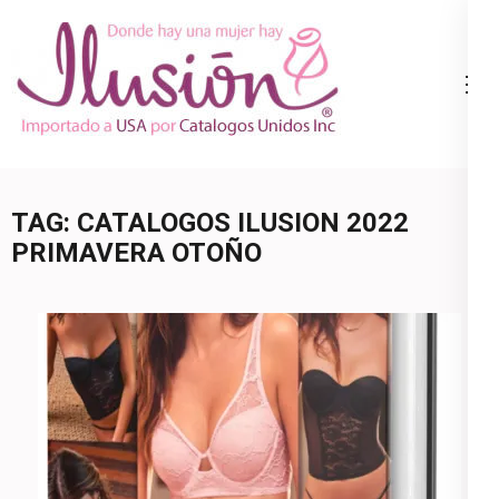
Skip
to
content
Catalogo
Ropa Interior
(Press
Ilusion
por Catalogo |
Enter)
Precios de
Mayoreo | 🇺🇸
TAG:
CATALOGOS ILUSION 2022
800.825.9452
PRIMAVERA OTOÑO