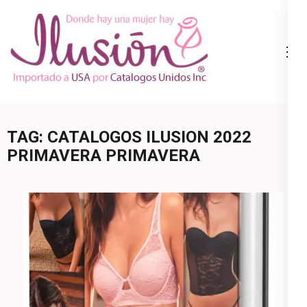
Skip
to
content
Catalogo
Ropa Interior
(Press
Ilusion
por Catalogo |
Enter)
Precios de
Mayoreo | 🇺🇸
TAG:
CATALOGOS ILUSION 2022
800.825.9452
PRIMAVERA PRIMAVERA