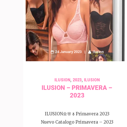
24 January 2023
Ilusion
,
,
ILUSION
2023
ILUSION
ILUSION – PRIMAVERA –
2023
ILUSION🌼🌸🌷Primavera 2023
Nuevo Catalogo Primavera – 2023