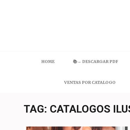
Skip
to
content
(Press
Enter)
Catalogo Ilusion
Ropa Interior por Catalogo | Precios de Mayoreo
HOME
📚→ DESCARGAR PDF
VENTAS POR CATALOGO
TAG:
CATALOGOS ILU