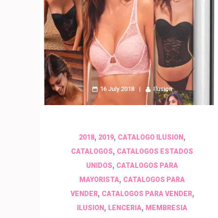
16 July 2018
Ilusion
,
,
,
2018
2019
CATALOGO ILUSION
,
CATALOGOS
CATALOGOS ESTADOS
,
UNIDOS
CATALOGOS PARA
,
MAYORISTA
CATALOGOS PARA
,
,
VENDER
CATALOGOS PARA VENDER
,
,
ILUSION
LENCERIA
MEMBRESIA