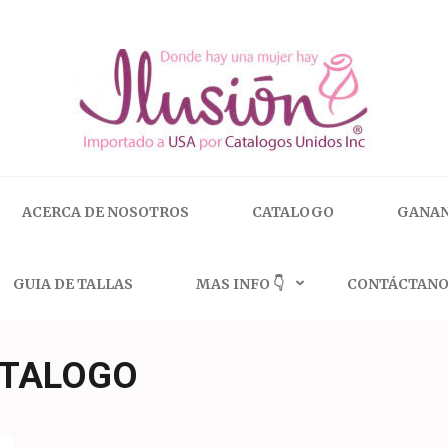
 | 🇺🇸 800.825.9452
ACERCA DE NOSOTROS
CATALOGO
GANAN
GUIA DE TALLAS
MAS INFO 👇
CONTÁCTANO
ATALOGO