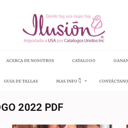
 | 🇺🇸 800.825.9452
ACERCA DE NOSOTROS
CATALOGO
GANAN
GUIA DE TALLAS
MAS INFO 👇
CONTÁCTANO
OGO 2022 PDF