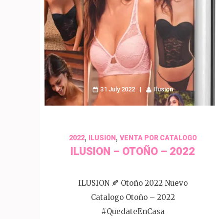
31 July 2022
Ilusion
,
,
2022
ILUSION
VENTA POR CATALOGO
ILUSION – OTOÑO – 2022
ILUSION 🍂 Otoño 2022 Nuevo
Catalogo Otoño – 2022
#QuedateEnCasa