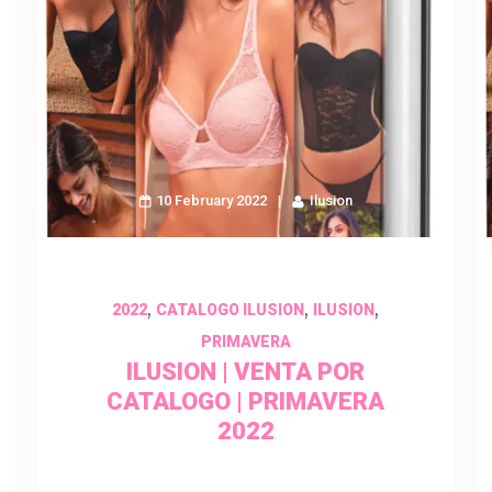
10 February 2022
Ilusion
,
,
,
2022
CATALOGO ILUSION
ILUSION
PRIMAVERA
ILUSION | VENTA POR
CATALOGO | PRIMAVERA
2022