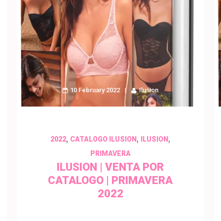
10 February 2022
Ilusion
,
,
,
2022
CATALOGO ILUSION
ILUSION
PRIMAVERA
ILUSION | VENTA POR
CATALOGO | PRIMAVERA
2022