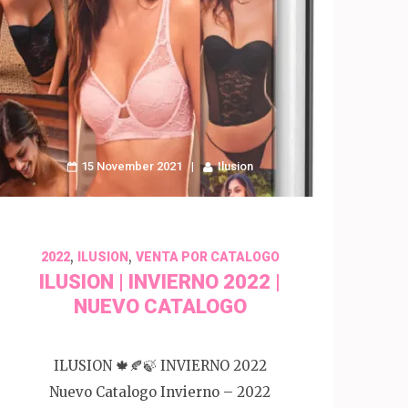
15 November 2021
Ilusion
,
,
2022
ILUSION
VENTA POR CATALOGO
ILUSION | INVIERNO 2022 |
NUEVO CATALOGO
ILUSION 🍁🍂🍃 INVIERNO 2022
Nuevo Catalogo Invierno – 2022