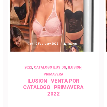
10 February 2022
Ilusion
,
,
,
2022
CATALOGO ILUSION
ILUSION
PRIMAVERA
ILUSION | VENTA POR
CATALOGO | PRIMAVERA
2022