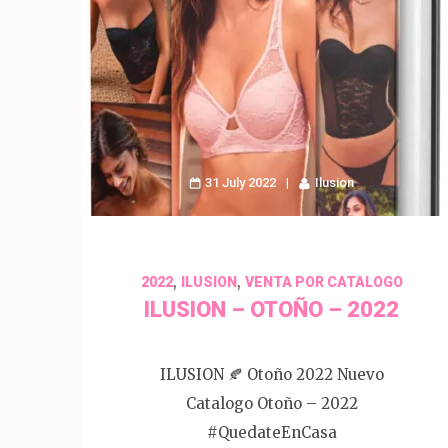
31 July 2022
Ilusion
,
,
2022
ILUSION
VENTA POR CATALOGO
ILUSION – OTOÑO – 2022
ILUSION 🍂 Otoño 2022 Nuevo
Catalogo Otoño – 2022
#QuedateEnCasa