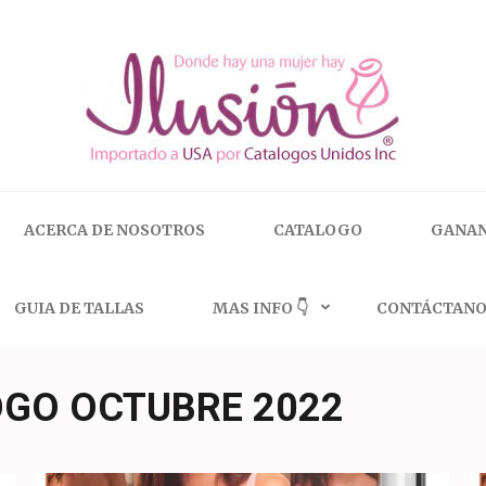
 | 🇺🇸 800.825.9452
ACERCA DE NOSOTROS
CATALOGO
GANAN
GUIA DE TALLAS
MAS INFO 👇
CONTÁCTANO
OGO OCTUBRE 2022