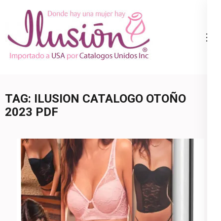
Skip
to
content
Catalogo
Ropa Interior
(Press
Ilusion
por Catalogo |
Enter)
Precios de
Mayoreo | 🇺🇸
TAG:
ILUSION CATALOGO OTOÑO
800.825.9452
2023 PDF