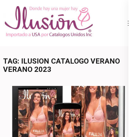
Skip
to
content
Catalogo
Ropa Interior
(Press
Ilusion
por Catalogo |
Enter)
Precios de
Mayoreo | 🇺🇸
TAG:
ILUSION CATALOGO VERANO
800.825.9452
VERANO 2023