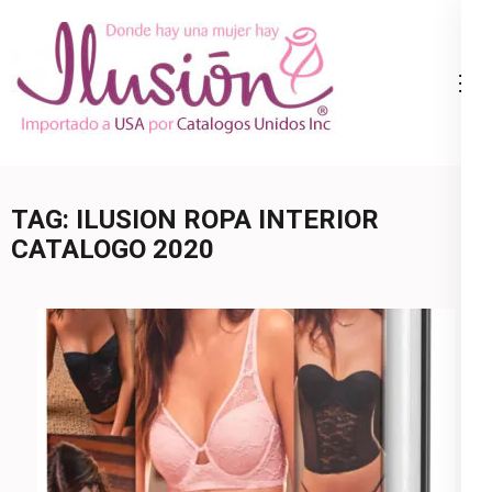
Skip
to
content
Catalogo
Ropa Interior
(Press
Ilusion
por Catalogo |
Enter)
Precios de
Mayoreo | 🇺🇸
TAG:
ILUSION ROPA INTERIOR
800.825.9452
CATALOGO 2020