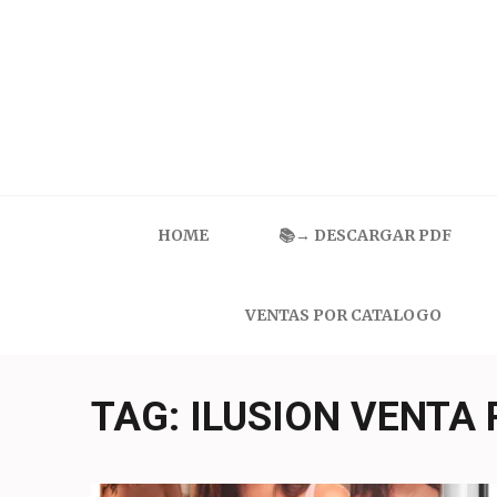
Skip
to
content
(Press
Enter)
Catalogo Ilusion
Ropa Interior por Catalogo | Precios de Mayoreo
HOME
📚→ DESCARGAR PDF
VENTAS POR CATALOGO
TAG:
ILUSION VENTA