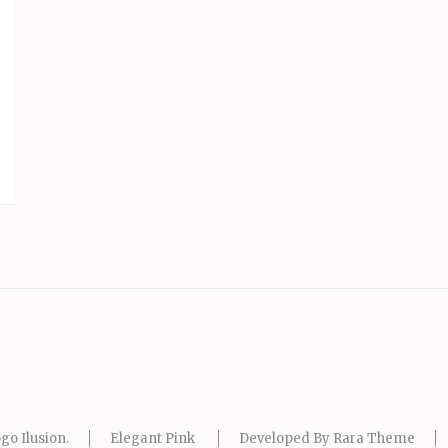
go Ilusion
.
Elegant Pink
Developed By
Rara Theme