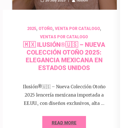
20 July 2025
Ilusion
,
,
,
2025
OTOÑO
VENTA POR CATALOGO
VENTAS POR CATALOGO
🇲🇽 ILUSIÓN®️🇺🇸 – NUEVA
COLECCIÓN OTOÑO 2025:
ELEGANCIA MEXICANA EN
ESTADOS UNIDOS
Ilusión®️🇺🇸 – Nueva Colección Otoño
2025 lencería mexicana importada a
EE.UU., con diseños exclusivos, alta …
READ MORE