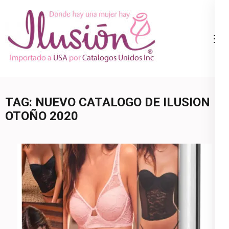
Skip
to
content
Catalogo
Ropa Interior
(Press
Ilusion
por Catalogo |
Enter)
Precios de
Mayoreo | 🇺🇸
TAG:
NUEVO CATALOGO DE ILUSION
800.825.9452
OTOÑO 2020